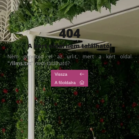
404
A kért oldal nem található!
Nem gépelted el az url-t, mert a kért oldal
"
/llms.txt
"
nem található?
Vissza
A főoldalra